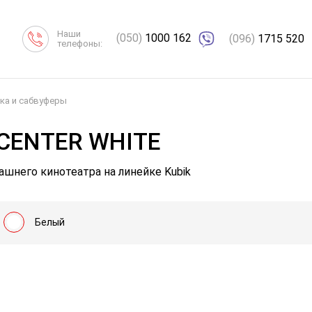
Наши
(050)
1000 162
(096)
1715 520
телефоны:
ка и сабвуферы
CENTER WHITE
ашнего кинотеатра на линейке Kubik
Белый