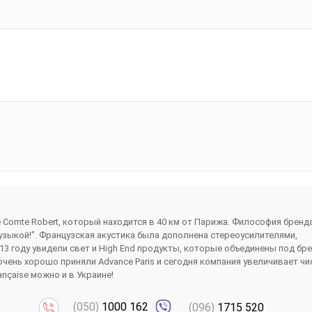
ie Comte Robert, который находится в 40 км от Парижа. Философия бренд
узыкой!". Французская акустика была дополнена стереоусилителями,
13 году увидели свет и High End продукты, которые объединены под бр
 очень хорошо приняли Advance Paris и сегодня компания увеличивает ч
ançaise можно и в Украине!
(050)
1000 162
(096)
1715 520