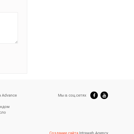
а Advance
Мы в соц.сетях
ендом
исло
Создание сайта
Intraweb Agency